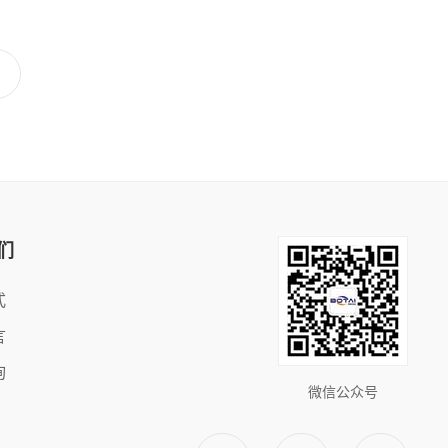
们
式
言
询
微信公众号