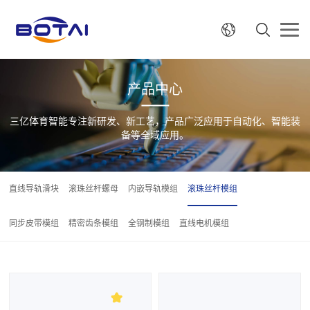
产品中心
三亿体育智能专注新研发、新工艺，产品广泛应用于自动化、智能装
备等全域应用。
直线导轨滑块
滚珠丝杆螺母
内嵌导轨模组
滚珠丝杆模组
同步皮带模组
精密齿条模组
全钢制模组
直线电机模组