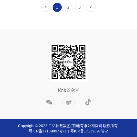
<
>
1
2
3
微信公众号
Copyright © 2023 三亿体育集团(中国)有限公司官网 版权所有.
粤ICP备17139897号-1
|
粤ICP备17139897号-2