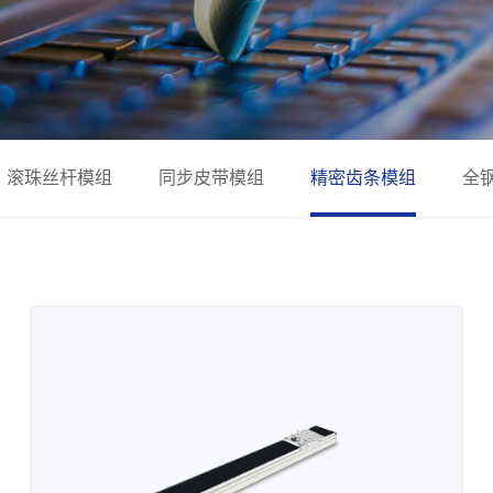
滚珠丝杆模组
同步皮带模组
精密齿条模组
全