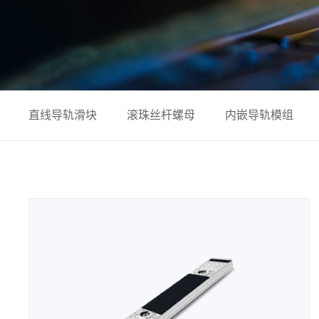
直线导轨滑块
滚珠丝杆螺母
内嵌导轨模组