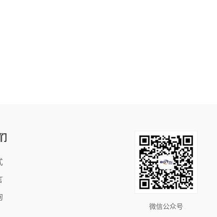
们
式
言
询
微信公众号