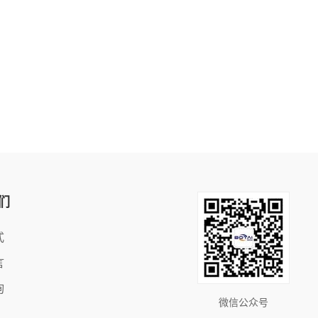
们
式
言
询
微信公众号