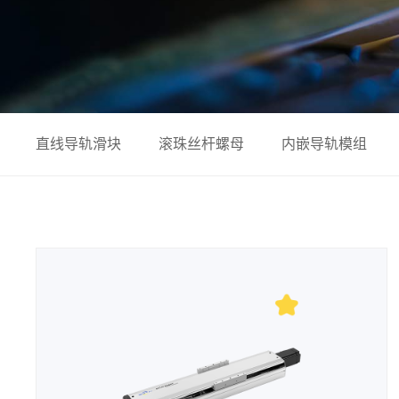
直线导轨滑块
滚珠丝杆螺母
内嵌导轨模组