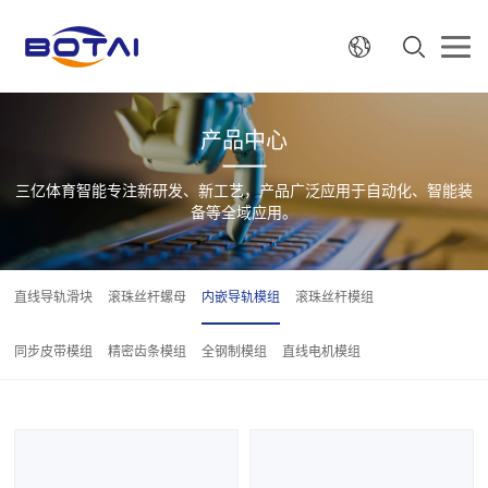
产品中心
三亿体育智能专注新研发、新工艺，产品广泛应用于自动化、智能装
备等全域应用。
直线导轨滑块
滚珠丝杆螺母
内嵌导轨模组
滚珠丝杆模组
同步皮带模组
精密齿条模组
全钢制模组
直线电机模组